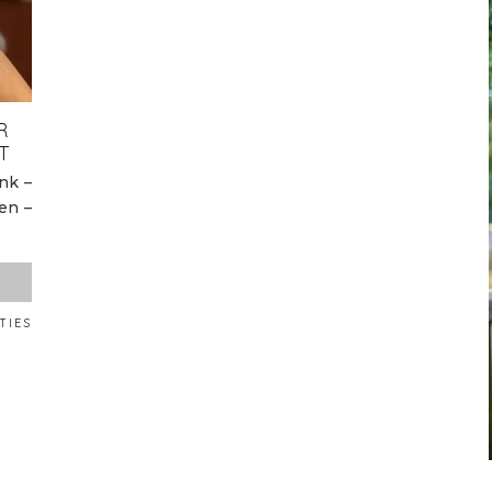
R
T
nk –
en –
TIES