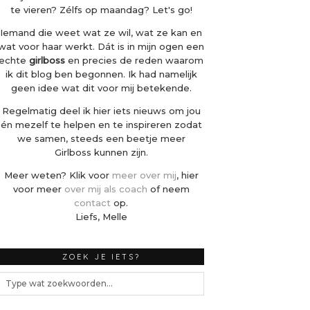
te vieren? Zélfs op maandag? Let's go!
Iemand die weet wat ze wil, wat ze kan en
wat voor haar werkt. Dát is in mijn ogen een
echte
girlboss
en precies de reden waarom
ik dit blog ben begonnen. Ik had namelijk
geen idee wat dit voor mij betekende.
Regelmatig deel ik hier iets nieuws om jou
én mezelf te helpen en te inspireren zodat
we samen, steeds een beetje meer
Girlboss kunnen zijn.
Meer weten? Klik voor
meer over mij
, hier
voor meer
over mij als coach
of neem
contact
op.
Liefs, Melle
ZOEK JE IETS?