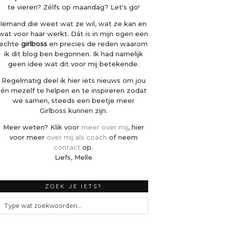
te vieren? Zélfs op maandag? Let's go!
Iemand die weet wat ze wil, wat ze kan en
wat voor haar werkt. Dát is in mijn ogen een
echte
girlboss
en precies de reden waarom
ik dit blog ben begonnen. Ik had namelijk
geen idee wat dit voor mij betekende.
Regelmatig deel ik hier iets nieuws om jou
én mezelf te helpen en te inspireren zodat
we samen, steeds een beetje meer
Girlboss kunnen zijn.
Meer weten? Klik voor
meer over mij
, hier
voor meer
over mij als coach
of neem
contact
op.
Liefs, Melle
ZOEK JE IETS?