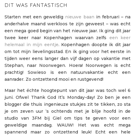
DIT WAS FANTASTISCH
Starten met een geweldig
nieuwe baan
in februari – na
anderhalve maand werkloos te zijn geweest – was echt
een mega goed begin van het nieuwe jaar. Ik ging dit jaar
twee keer naar Kopenhagen waarvan zelfs
een keer
helemaal in mijn eentje
. Kopenhagen doopte ik dit jaar
om tot mijn lievelingsstad. En ik ging voor het eerste in
tijden weer eens langer dan vijf dagen op vakantie met
Stephan, naar Noorwegen. Hoera! Noorwegen is echt
prachtig! Sowieso is een natuurvakantie echt een
aanrader. Zo ontzettend mooi en rustgevend!
Maar het échte hoogtepunt van dit jaar was toch wel 6
juni. Ofwel Thank God It’s Monday-day! Zo ben je een
blogger die thuis ingenieuze stukjes zit te tikken, zo sta
je om zeven uur ‘s ochtends met je blije hoofd in de
studio van 3FM bij Giel om tips te geven voor een
geweldige maandag. WAUW! Het was echt mega
spannend maar zo ontzettend leuk! Echt een hele