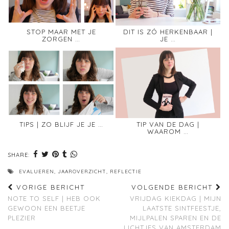
STOP MAAR MET JE
DIT IS ZÓ HERKENBAAR |
ZORGEN …
JE …
TIPS | ZO BLIJF JE JE …
TIP VAN DE DAG |
WAAROM …
SHARE:
EVALUEREN
,
JAAROVERZICHT
,
REFLECTIE
VORIGE BERICHT
VOLGENDE BERICHT
NOTE TO SELF | HEB OOK
VRIJDAG KIEKDAG | MIJN
GEWOON EEN BEETJE
LAATSTE SINTFEESTJE,
PLEZIER
MIJLPALEN SPAREN EN DE
LICHTJES VAN AMSTERDAM