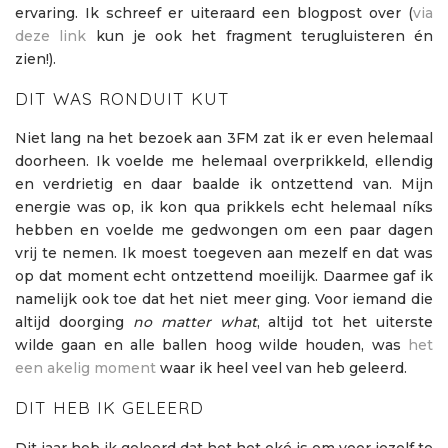
ervaring. Ik schreef er uiteraard een blogpost over (
via
deze link
kun je ook het fragment terugluisteren én
zien!).
DIT WAS RONDUIT KUT
Niet lang na het bezoek aan 3FM zat ik er even helemaal
doorheen. Ik voelde me helemaal overprikkeld, ellendig
en verdrietig en daar baalde ik ontzettend van. Mijn
energie was op, ik kon qua prikkels echt helemaal níks
hebben en voelde me gedwongen om een paar dagen
vrij te nemen. Ik moest toegeven aan mezelf en dat was
op dat moment echt ontzettend moeilijk. Daarmee gaf ik
namelijk ook toe dat het niet meer ging. Voor iemand die
altijd doorging
no matter what
, altijd tot het uiterste
wilde gaan en alle ballen hoog wilde houden, was
het
een akelig moment
waar ik heel veel van heb geleerd.
DIT HEB IK GELEERD
Dit jaar heb ik geleerd dat het het oké is om voor jezelf te