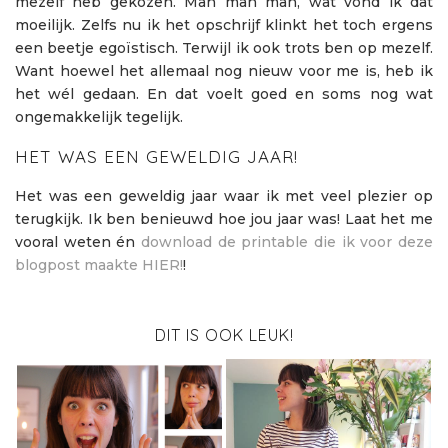
mezelf heb gekozen. Man man man, wat vond ik dat
moeilijk. Zelfs nu ik het opschrijf klinkt het toch ergens
een beetje egoïstisch. Terwijl ik ook trots ben op mezelf.
Want hoewel het allemaal nog nieuw voor me is, heb ik
het wél gedaan. En dat voelt goed en soms nog wat
ongemakkelijk tegelijk.
HET WAS EEN GEWELDIG JAAR!
Het was een geweldig jaar waar ik met veel plezier op
terugkijk. Ik ben benieuwd hoe jou jaar was! Laat het me
vooral weten én
download de printable die ik voor deze
blogpost maakte HIER!
!
DIT IS OOK LEUK!