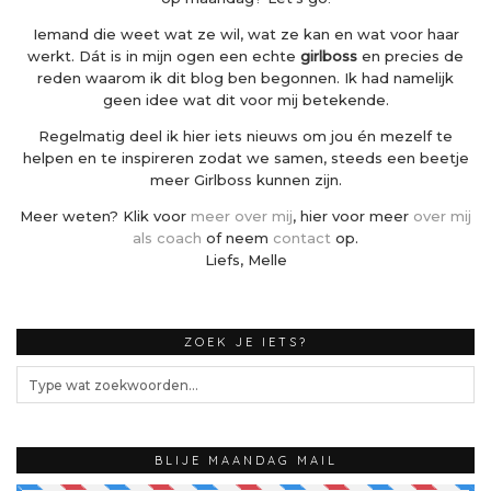
Iemand die weet wat ze wil, wat ze kan en wat voor haar
werkt. Dát is in mijn ogen een echte
girlboss
en precies de
reden waarom ik dit blog ben begonnen. Ik had namelijk
geen idee wat dit voor mij betekende.
Regelmatig deel ik hier iets nieuws om jou én mezelf te
helpen en te inspireren zodat we samen, steeds een beetje
meer Girlboss kunnen zijn.
Meer weten? Klik voor
meer over mij
, hier voor meer
over mij
als coach
of neem
contact
op.
Liefs, Melle
ZOEK JE IETS?
BLIJE MAANDAG MAIL