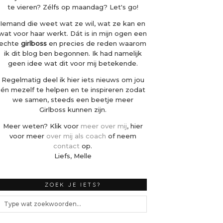
te vieren? Zélfs op maandag? Let's go!
Iemand die weet wat ze wil, wat ze kan en
wat voor haar werkt. Dát is in mijn ogen een
echte
girlboss
en precies de reden waarom
ik dit blog ben begonnen. Ik had namelijk
geen idee wat dit voor mij betekende.
Regelmatig deel ik hier iets nieuws om jou
én mezelf te helpen en te inspireren zodat
we samen, steeds een beetje meer
Girlboss kunnen zijn.
Meer weten? Klik voor
meer over mij
, hier
voor meer
over mij als coach
of neem
contact
op.
Liefs, Melle
ZOEK JE IETS?