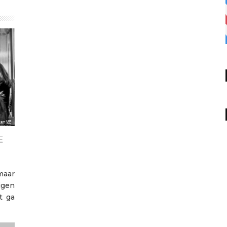
E
maar
igen
t ga