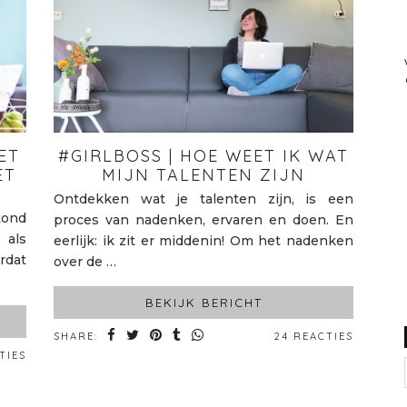
ET
#GIRLBOSS | HOE WEET IK WAT
ET
MIJN TALENTEN ZIJN
Ontdekken wat je talenten zijn, is een
tond
proces van nadenken, ervaren en doen. En
 als
eerlijk: ik zit er middenin! Om het nadenken
rdat
over de …
BEKIJK BERICHT
SHARE:
24 REACTIES
TIES