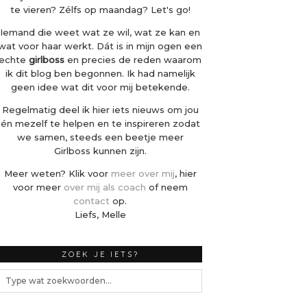
te vieren? Zélfs op maandag? Let's go!
Iemand die weet wat ze wil, wat ze kan en
wat voor haar werkt. Dát is in mijn ogen een
echte
girlboss
en precies de reden waarom
ik dit blog ben begonnen. Ik had namelijk
geen idee wat dit voor mij betekende.
Regelmatig deel ik hier iets nieuws om jou
én mezelf te helpen en te inspireren zodat
we samen, steeds een beetje meer
Girlboss kunnen zijn.
Meer weten? Klik voor
meer over mij
, hier
voor meer
over mij als coach
of neem
contact
op.
Liefs, Melle
ZOEK JE IETS?