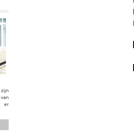
N
zijn
 van
t er