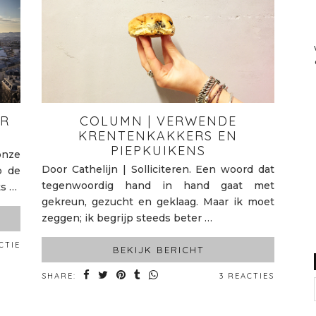
UR
COLUMN | VERWENDE
KRENTENKAKKERS EN
PIEPKUIKENS
onze
Door Cathelijn | Solliciteren. Een woord dat
p de
tegenwoordig hand in hand gaat met
ts …
gekreun, gezucht en geklaag. Maar ik moet
zeggen; ik begrijp steeds beter …
CTIE
BEKIJK BERICHT
SHARE:
3 REACTIES