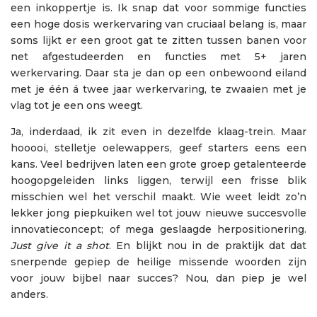
een inkoppertje is. Ik snap dat voor sommige functies
een hoge dosis werkervaring van cruciaal belang is, maar
soms lijkt er een groot gat te zitten tussen banen voor
net afgestudeerden en functies met 5+ jaren
werkervaring. Daar sta je dan op een onbewoond eiland
met je één á twee jaar werkervaring, te zwaaien met je
vlag tot je een ons weegt.
Ja, inderdaad, ik zit even in dezelfde klaag-trein. Maar
hooooi, stelletje oelewappers, geef starters eens een
kans. Veel bedrijven laten een grote groep getalenteerde
hoogopgeleiden links liggen, terwijl een frisse blik
misschien wel het verschil maakt. Wie weet leidt zo’n
lekker jong piepkuiken wel tot jouw nieuwe succesvolle
innovatieconcept; of mega geslaagde herpositionering.
Just give it a shot
. En blijkt nou in de praktijk dat dat
snerpende gepiep de heilige missende woorden zijn
voor jouw bijbel naar succes? Nou, dan piep je wel
anders.