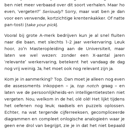
ben niet meer verbaasd over dit soort verhalen. Maar ho
even, ‘vergeten?’
Seriously
? Sorry, maar wat ben je dan
voor een verwende, kortzichtige krentenkakker. Of natte
pan-tosti (
take your pick
).
Vooral bij grote A-merk bedrijven kun je al snel fluiten
naar die baan, met slechts 1-2 jaar werkervaring. Leuk
hoor, zo’n Masteropleiding aan de Universiteit, maar
laten we wel wezen: zonder een X-aantal jaren
‘relevante’ werkervaring, betekent het vandaag de dag
nog vrij weinig. Ja, het moet ook nog relevant zijn ja.
Kom je in aanmerking? Top. Dan moet je alleen nog even
die assessments inkoppen – ja,
top notch
graag – en
laten we de persoonlijkheids-en intelligentietesten niet
vergeten. Nou, welkom in de hel, olé olé! Het lijkt tijdens
het oefenen nog leuk; raadsels en puzzels oplossen.
Echter, na wat tergende cijferreeksen, gecompliceerde
diagrammen en compleet onlogische analogieën waar je
geen ene drol van begrijpt, zie je in dat het niet bepaald