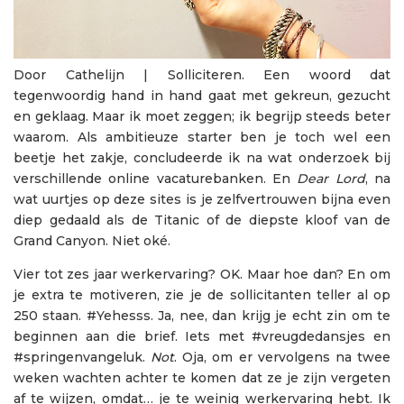
Door Cathelijn | Solliciteren. Een woord dat
tegenwoordig hand in hand gaat met gekreun, gezucht
en geklaag. Maar ik moet zeggen; ik begrijp steeds beter
waarom. Als ambitieuze starter ben je toch wel een
beetje het zakje, concludeerde ik na wat onderzoek bij
verschillende online vacaturebanken. En
Dear Lord
, na
wat uurtjes op deze sites is je zelfvertrouwen bijna even
diep gedaald als de Titanic of de diepste kloof van de
Grand Canyon. Niet oké.
Vier tot zes jaar werkervaring? OK. Maar hoe dan? En om
je extra te motiveren, zie je de sollicitanten teller al op
250 staan. #Yehesss. Ja, nee, dan krijg je echt zin om te
beginnen aan die brief. Iets met #vreugdedansjes en
#springenvangeluk.
Not
. Oja, om er vervolgens na twee
weken wachten achter te komen dat ze je zijn vergeten
af te wijzen, omdat… je te weinig werkervaring hebt. Ik