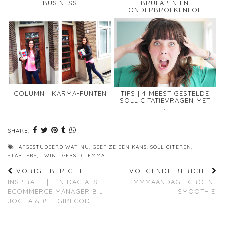
BUSINESS
BRULAPEN EN
ONDERBROEKENLOL
COLUMN | KARMA-PUNTEN
TIPS | 4 MEEST GESTELDE
SOLLICITATIEVRAGEN MET
…
SHARE:
AFGESTUDEERD WAT NU
,
GEEF ZE EEN KANS
,
SOLLICITEREN
,
STARTERS
,
TWINTIGERS DILEMMA
VORIGE BERICHT
VOLGENDE BERICHT
INSPIRATIE | EEN DAG ALS:
MMMAANDAG | GROENE
ECOMMERCE MANAGER BIJ
SMOOTHIE!
JOGHA & #FITGIRLCODE