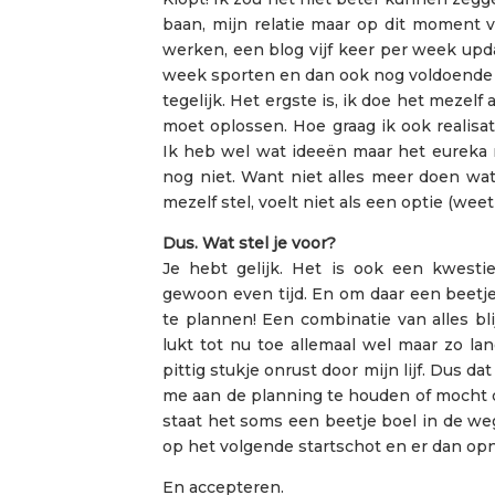
baan, mijn relatie maar op dit moment v
werken, een blog vijf keer per week upda
week sporten en dan ook nog voldoende r
tegelijk. Het ergste is, ik doe het mezelf 
moet oplossen. Hoe graag ik ook realisa
Ik heb wel wat ideeën maar het eureka
nog niet. Want niet alles meer doen wat 
mezelf stel, voelt niet als een optie (weet
Dus. Wat stel je voor?
Je hebt gelijk. Het is ook een kwes
gewoon even tijd. En om daar een beetje 
te plannen! Een combinatie van alles bl
lukt tot nu toe allemaal wel maar zo la
pittig stukje onrust door mijn lijf. Dus d
me aan de planning te houden of mocht d
staat het soms een beetje boel in de we
op het volgende startschot en er dan op
En accepteren.