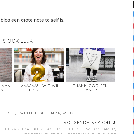
blog een grote note to self is.
T IS OOK LEUK!
D VAN
JAAAAAA! | WIE WIL
THANK GOD EEN
AT …
ER MET …
TASJE!
IRLBOSS
,
TWINTIGERSDILEMMA
,
WERK
VOLGENDE BERICHT
5 TIPS
VRIJDAG KIEKDAG | DE PERFECTE WOONKAMER,