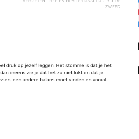
VERGETEN THEE EN HIPSTERMAALTIJD BIJ DE
ZWEED
eel druk op jezelf leggen. Het stomme is dat je het
an ineens zie je dat het zo niet lukt en dat je
sen, een andere balans moet vinden en vooral..