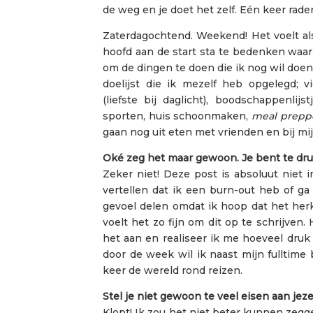
de weg en je doet het zelf. Eén keer raden
Zaterdagochtend. Weekend! Het voelt also
hoofd aan de start sta te bedenken waar
om de dingen te doen die ik nog wil doen
doelijst die ik mezelf heb opgelegd; v
(liefste bij daglicht), boodschappenl
sporten, huis schoonmaken,
meal prepp
gaan nog uit eten met vrienden en bij mi
Oké zeg het maar gewoon. Je bent te dru
Zeker niet! Deze post is absoluut niet 
vertellen dat ik een burn-out heb of ga
gevoel delen omdat ik hoop dat het herk
voelt het zo fijn om dit op te schrijven
het aan en realiseer ik me hoeveel druk 
door de week wil ik naast mijn fulltime
keer de wereld rond reizen.
Stel je niet gewoon te veel eisen aan jeze
Klopt! Ik zou het niet beter kunnen zegg