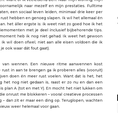
oornamelijk naar mezelf en mijn prestaties. Fulltime
ten, een sociaal leven leiden, minimaal drie keer per
ust hebben en genoeg slapen. Ik wil het allemaal én
aan. het áller ergste is: ik weet niet zo goed hoe ik het
tiemomenten met je deel ínclusief bijbehorende tips.
 moment heb ik nog niet gehad. Ik weet het gewoon
ik wil doen ofwel, niet aan alle eisen voldoen die ik
 je ook waar dát fout gaat).
tie van wennen. Een nieuwe ritme aanwennen kost
rust in aan te brengen ga ik proberen alles (vooruit)
ijven doen én meer rust voelen. Want dat is het, het
ng het nog niet gedaan is, raast er zo nu en dan een
at is plan A (tot en met Y). En mocht het niet lukken om
ie onrust me blokkeren – vooral creatieve processen
g – dan zit er maar een ding op. Teruglopen, wachten
nieuw weer helemaal voor gaan.