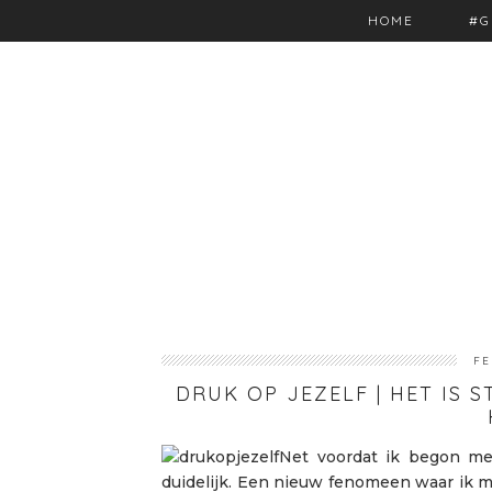
HOME
#G
FE
DRUK OP JEZELF | HET IS S
Net voordat ik begon m
duidelijk. Een nieuw fenomeen waar ik mee