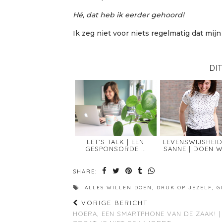
Hé, dat heb ik eerder gehoord!
Ik zeg niet voor niets regelmatig dat mijn 
DI
LET’S TALK | EEN
LEVENSWIJSHEI
GESPONSORDE …
SANNE | DOEN W
SHARE:
ALLES WILLEN DOEN
,
DRUK OP JEZELF
,
G
VORIGE BERICHT
HOERA, EEN SMARTPHONE VAN DE ZAAK! | 