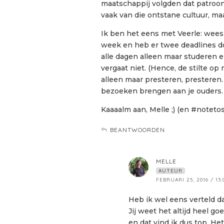
maatschappij volgden dat patroon
vaak van die ontstane cultuur, m
Ik ben het eens met Veerle: wees v
week en heb er twee deadlines do
alle dagen alleen maar studeren e
vergaat niet. (Hence, de stilte op 
alleen maar presteren, presteren.
bezoeken brengen aan je ouders.
Kaaaalm aan, Melle ;) (en #notetos
BEANTWOORDEN
MELLE
AUTEUR
FEBRUARI 25, 2016 / 13:
Heb ik wel eens verteld da
Jij weet het altijd heel g
en dat vind ik dus top. Het