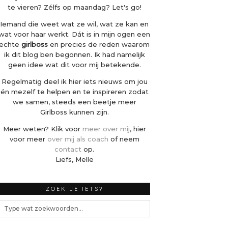
te vieren? Zélfs op maandag? Let's go!
Iemand die weet wat ze wil, wat ze kan en
wat voor haar werkt. Dát is in mijn ogen een
echte
girlboss
en precies de reden waarom
ik dit blog ben begonnen. Ik had namelijk
geen idee wat dit voor mij betekende.
Regelmatig deel ik hier iets nieuws om jou
én mezelf te helpen en te inspireren zodat
we samen, steeds een beetje meer
Girlboss kunnen zijn.
Meer weten? Klik voor
meer over mij
, hier
voor meer
over mij als coach
of neem
contact
op.
Liefs, Melle
ZOEK JE IETS?