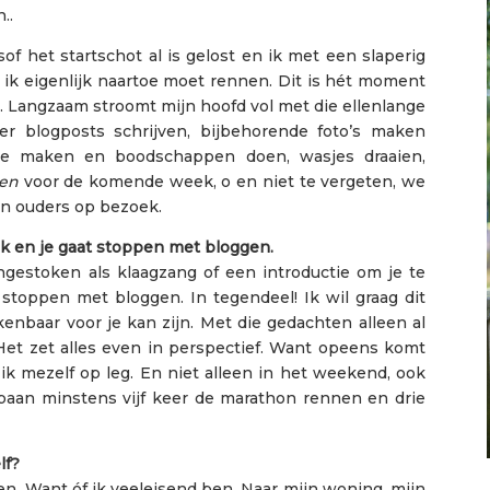
..
f het startschot al is gelost en ik met een slaperig
 ik eigenlijk naartoe moet rennen. Dit is hét moment
. Langzaam stroomt mijn hoofd vol met die ellenlange
ier blogposts schrijven, bijbehorende foto’s maken
ijstje maken en boodschappen doen, wasjes draaien,
en
voor de komende week, o en niet te vergeten, we
jn ouders op bezoek.
k en je gaat stoppen met bloggen.
ingestoken als klaagzang of een introductie om je te
 stoppen met bloggen. In tegendeel! Ik wil graag dit
enbaar voor je kan zijn. Met die gedachten alleen al
. Het zet alles even in perspectief. Want opeens komt
ik mezelf op leg. En niet alleen in het weekend, ook
 baan minstens vijf keer de marathon rennen en drie
lf?
en. Want óf ik veeleisend ben. Naar mijn woning, mijn