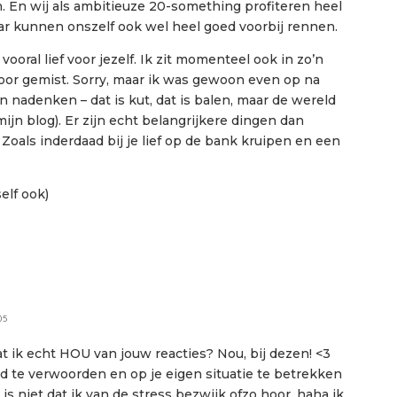
. En wij als ambitieuze 20-something profiteren heel
aar kunnen onszelf ook wel heel goed voorbij rennen.
ooral lief voor jezelf. Ik zit momenteel ook in zo’n
or gemist. Sorry, maar ik was gewoon even op na
n nadenken – dat is kut, dat is balen, maar de wereld
mijn blog). Er zijn echt belangrijkere dingen dan
 Zoals inderdaad bij je lief op de bank kruipen en een
elf ook)
05
t ik echt HOU van jouw reacties? Nou, bij dezen! <3
oed te verwoorden en op je eigen situatie te betrekken
 is niet dat ik van de stress bezwijk ofzo hoor, haha ik