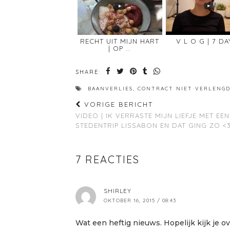
RECHT UIT MIJN HART
V L O G | 7 DA
| OP …
SHARE:
BAANVERLIES
,
CONTRACT NIET VERLENG
VORIGE BERICHT
VIDEO | IK VERRASTE MIJN LIEFJE MET EEN
STEDENTRIP LISSABON EN DAT GING ZO <
7 REACTIES
SHIRLEY
OKTOBER 16, 2015 / 08:43
Wat een heftig nieuws. Hopelijk kijk je 