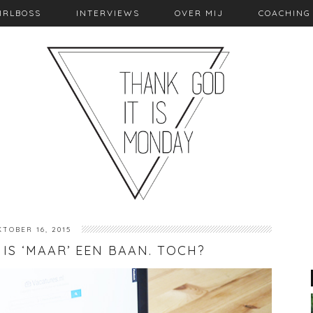
IRLBOSS
INTERVIEWS
OVER MIJ
COACHING
KTOBER 16, 2015
 IS ‘MAAR’ EEN BAAN. TOCH?