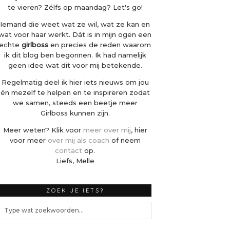
te vieren? Zélfs op maandag? Let's go!
Iemand die weet wat ze wil, wat ze kan en
wat voor haar werkt. Dát is in mijn ogen een
echte
girlboss
en precies de reden waarom
ik dit blog ben begonnen. Ik had namelijk
geen idee wat dit voor mij betekende.
Regelmatig deel ik hier iets nieuws om jou
én mezelf te helpen en te inspireren zodat
we samen, steeds een beetje meer
Girlboss kunnen zijn.
Meer weten? Klik voor
meer over mij
, hier
voor meer
over mij als coach
of neem
contact
op.
Liefs, Melle
ZOEK JE IETS?