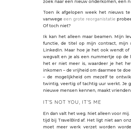
zoek naar een nieuw onderkomen, een n
Toen ik afgelopen week het nieuws te 
vanwege
een grote reorganistatie
probeer
Of toch niet?
Ik kan het alleen maar beamen. Mijn l
functie, de titel op mijn contract, mij
LinkedIn. Maar hoe je het ook wendt of ke
wegvalt en je als een nummertje op de l
het er niet meer is, waardeer je het h
inkomen – de vrijheid om daarmee te doe
– de mogelijkheid om mezelf te ontwikk
twintig, veertig of tachtig uur werkt. Je ga
nieuwe mensen kennen, maakt vrienden, j
IT’S NOT YOU, IT’S ME
En dan valt het weg. Niet alleen voor m
tijd bij TravelBird af. Het ligt niet aan o
moet meer werk verzet worden worden