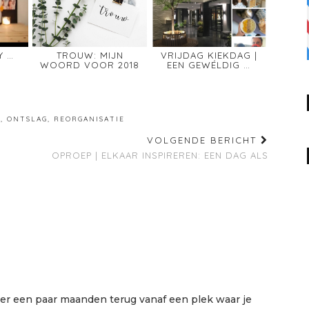
Y …
TROUW: MIJN
VRIJDAG KIEKDAG |
WOORD VOOR 2018
EEN GEWÉLDIG …
D
,
ONTSLAG
,
REORGANISATIE
VOLGENDE BERICHT
OPROEP | ELKAAR INSPIREREN: EEN DAG ALS
3
over een paar maanden terug vanaf een plek waar je