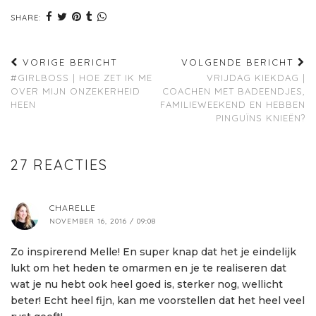
SHARE:
VORIGE BERICHT
VOLGENDE BERICHT
#GIRLBOSS | HOE ZET IK ME
VRIJDAG KIEKDAG |
OVER MIJN ONZEKERHEID
COACHEN MET BADEENDJES,
HEEN
FAMILIEWEEKEND EN HEBBEN
PINGUÏNS KNIEËN?
27 REACTIES
CHARELLE
NOVEMBER 16, 2016 / 09:08
Zo inspirerend Melle! En super knap dat het je eindelijk
lukt om het heden te omarmen en je te realiseren dat
wat je nu hebt ook heel goed is, sterker nog, wellicht
beter! Echt heel fijn, kan me voorstellen dat het heel veel