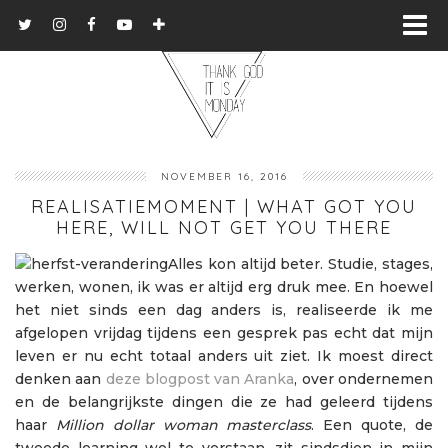
NOVEMBER 16, 2016
REALISATIEMOMENT | WHAT GOT YOU
HERE, WILL NOT GET YOU THERE
Alles kon altijd beter. Studie, stages,
werken, wonen, ik was er altijd erg druk mee. En hoewel
het niet sinds een dag anders is, realiseerde ik me
afgelopen vrijdag tijdens een gesprek pas echt dat mijn
leven er nu echt totaal anders uit ziet. Ik moest direct
denken aan
deze blogpost van Aranka
, over ondernemen
en de belangrijkste dingen die ze had geleerd tijdens
haar
Million dollar woman masterclass
. Een quote, de
tweede learning wel te verstaan, zit sindsdien in mijn