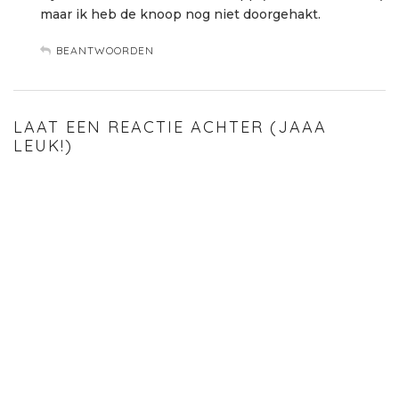
maar ik heb de knoop nog niet doorgehakt.
BEANTWOORDEN
LAAT EEN REACTIE ACHTER (JAAA
LEUK!)