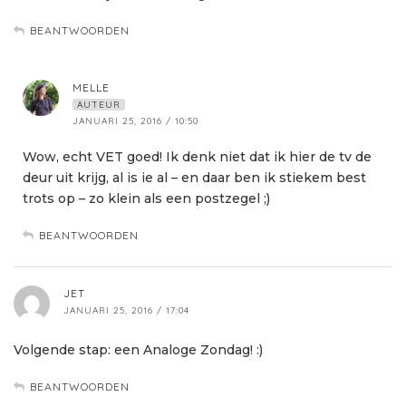
BEANTWOORDEN
MELLE
AUTEUR
JANUARI 25, 2016 / 10:50
Wow, echt VET goed! Ik denk niet dat ik hier de tv de
deur uit krijg, al is ie al – en daar ben ik stiekem best
trots op – zo klein als een postzegel ;)
BEANTWOORDEN
JET
JANUARI 25, 2016 / 17:04
Volgende stap: een Analoge Zondag! :)
BEANTWOORDEN