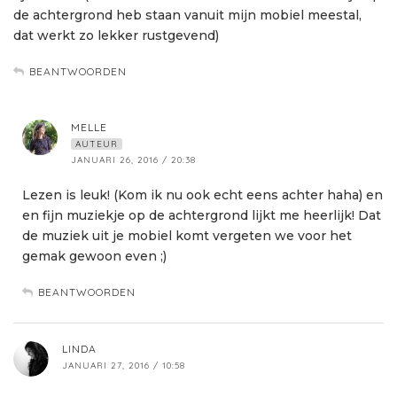
de achtergrond heb staan vanuit mijn mobiel meestal,
dat werkt zo lekker rustgevend)
BEANTWOORDEN
MELLE
AUTEUR
JANUARI 26, 2016 / 20:38
Lezen is leuk! (Kom ik nu ook echt eens achter haha) en
en fijn muziekje op de achtergrond lijkt me heerlijk! Dat
de muziek uit je mobiel komt vergeten we voor het
gemak gewoon even ;)
BEANTWOORDEN
LINDA
JANUARI 27, 2016 / 10:58