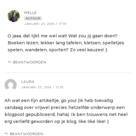
MELLE
AUTEUR
JANUARI 25, 2016 / 17:19
O jaaa, dat lijkt me wel wat! Wat zou jij gaan doen?
Boeken lezen, lekker lang tafelen, kletsen, spelletjes
spelen, wandelen, sporten? Zo veel keuzes! :)
BEANTWOORDEN
LAURA
JANUARI 25, 2016 / 17:35
Ah wat een fijn artikeltje, go you! (ik heb toevallig
vandaag over vrijwel precies hetzelfde onderwerp een
blogpost gepubliceerd, haha). Ik ben trouwens net heel
erg verliefd geworden op je blog, like like like! :)
BEANTWOORDEN