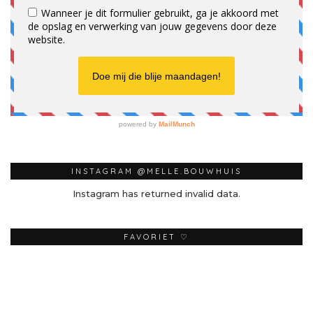
INSTAGRAM @MELLE.BOUWHUIS
Instagram has returned invalid data.
FAVORIET ♡