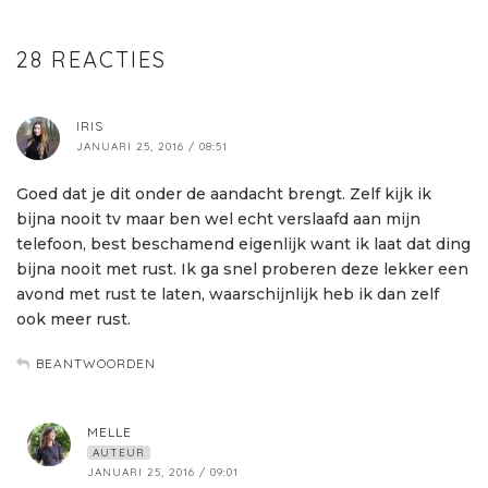
28 REACTIES
IRIS
JANUARI 25, 2016 / 08:51
Goed dat je dit onder de aandacht brengt. Zelf kijk ik
bijna nooit tv maar ben wel echt verslaafd aan mijn
telefoon, best beschamend eigenlijk want ik laat dat ding
bijna nooit met rust. Ik ga snel proberen deze lekker een
avond met rust te laten, waarschijnlijk heb ik dan zelf
ook meer rust.
BEANTWOORDEN
MELLE
AUTEUR
JANUARI 25, 2016 / 09:01