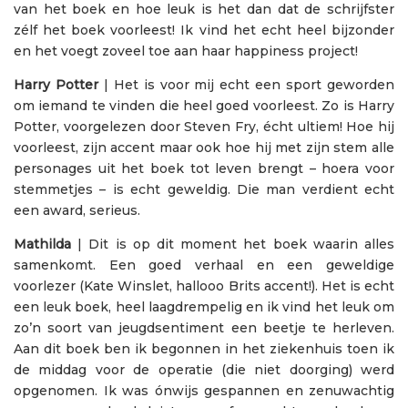
van het boek en hoe leuk is het dan dat de schrijfster
zélf het boek voorleest! Ik vind het echt heel bijzonder
en het voegt zoveel toe aan haar happiness project!
Harry Potter
| Het is voor mij echt een sport geworden
om iemand te vinden die heel goed voorleest. Zo is Harry
Potter, voorgelezen door Steven Fry, écht ultiem! Hoe hij
voorleest, zijn accent maar ook hoe hij met zijn stem alle
personages uit het boek tot leven brengt – hoera voor
stemmetjes – is echt geweldig. Die man verdient echt
een award, serieus.
Mathilda
| Dit is op dit moment het boek waarin alles
samenkomt. Een goed verhaal en een geweldige
voorlezer (Kate Winslet, hallooo Brits accent!). Het is echt
een leuk boek, heel laagdrempelig en ik vind het leuk om
zo’n soort van jeugdsentiment een beetje te herleven.
Aan dit boek ben ik begonnen in het ziekenhuis toen ik
de middag voor de operatie (die niet doorging) werd
opgenomen. Ik was ónwijs gespannen en zenuwachtig