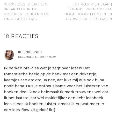
IN 2018 ZEG IK JA! | EEN
DIT WAS MIJN JAAR |
SNEAK PEEK IN DE
TERUGBLIKKEN OP HELE
VOORBEREIDINGEN VAN
HOGE HOOGTEPUNTEN EN
ONZE GROTE DAG
GRUWELIJK DIEPE DALEN
18 REACTIES
IKBENIRISNIET
DECEMBER 13, 2017 / 08:07
Ik herken pre-cies wat je zegt over lezen! Dat
romantische beeld op de bank met een dekentje,
kaarsjes aan etc etc. Ja nee, dat lukt mij dus ook bijna
nooit haha. Dus je enthousiasme voor het luisteren van
boeken deel ik ook helemaal! Ik merk trouwens wel dat
ik het laatste jaar wel makkelijker een echt leesboek
lees, sinds ik boeken luister, omdat ik nu wat meer in
een lees-flow zit geloof ik :)