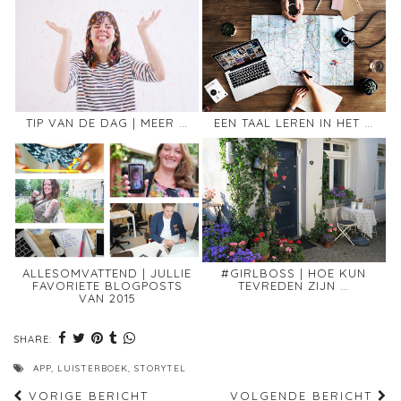
TIP VAN DE DAG | MEER …
EEN TAAL LEREN IN HET …
ALLESOMVATTEND | JULLIE
#GIRLBOSS | HOE KUN
FAVORIETE BLOGPOSTS
TEVREDEN ZIJN …
VAN 2015
SHARE:
APP
,
LUISTERBOEK
,
STORYTEL
VORIGE BERICHT
VOLGENDE BERICHT