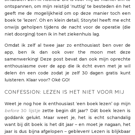
ontspannen, om mijn reistijd ‘nuttig’ te besteden én het
geeft me de mogelijkheid om op deze manier toch een
boek te ‘lezen’. Oh en klein detail, Storytel heeft me echt
onwijs geholpen tijdens de nacht voor de operatie (die
niet doorging) toen ik in het ziekenhuis lag.
Omdat ik zelf al twee jaar zo enthousiast ben over de
app, ben ik dan ook over the moon met deze
samenwerking! Deze post bevat dan ook mijn oprechte
enthousiasme over de app die ik écht even met je wil
delen én een code zodat je zelf 30 dagen gratis kunt
luisteren. Klaar voor? Oké GO!
CONFESSION: LEZEN IS HET NIET VOOR MIJ
Weet je nog hoe ik enthousiast ‘een boek lezen’ op mijn
before
30 lijstje
zette begin dit jaar? Dát boek lezen is
goddank gelukt. Maar weet je, het is echt schandalig
want bij dit boek is het dit jaar – en moet je nagaan, het
jaar is dus bijna afgelopen – gebleven! Lezen is blijkbaar