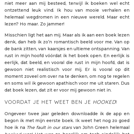
niet meer aan mij besteed, terwijl ik boeken wel echt
ontzettend leuk vind. Ik hou van mooie verhalen en
helemaal wegdromen in een nieuwe wereld. Maar echt
lezen? Ho maar. Zo jammer!
Misschien ligt het aan mij. Maar als ik aan een boek lezen
denk, dan heb ik zo’n romantisch beeld voor me. Van op
de bank zitten, van kaarsjes en ultieme ontspanning. Van
rust in mijn hoofd vóórdat ik het boek open. En eerlijk is
eerlijk, dat beeld, en vooral die rust in mijn hoofd, dat is
gewoon niet realistisch voor mij. Er is vooral op dit
moment zoveel om over na te denken, om nog te regelen
en soms wil ik gewoon apathisch voor me uit staren. Dus
dat boek lezen, dat zit er voor mij gewoon niet in.
VOORDAT JE HET WEET BEN JE
HOOKED
!
Ongeveer twee jaar geleden downloadde ik de app en
begon ik met mijn eerste boek. Ik weet het nog zo goed
hoe ik na
The fault in our stars
van John Green helemaal