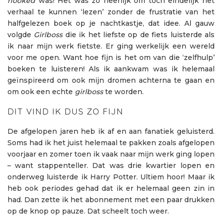
hooked
was! Het was zo heerlijk om toch eindelijk het
verhaal te kunnen ‘lezen’ zonder de frustratie van het
halfgelezen boek op je nachtkastje, dat idee. Al gauw
volgde
Girlboss
die ik het liefste op de fiets luisterde als
ik naar mijn werk fietste. Er ging werkelijk een wereld
voor me open. Want hoe fijn is het om van die ‘zelfhulp’
boeken te luisteren! Als ik aankwam was ik helemaal
geïnspireerd om ook mijn dromen achterna te gaan en
om ook een echte
girlboss
te worden.
DIT VIND IK DUS ZO FIJN
De afgelopen jaren heb ik af en aan fanatiek geluisterd.
Soms had ik het juist helemaal te pakken zoals afgelopen
voorjaar en zomer toen ik vaak naar mijn werk ging lopen
– want stappenteller. Dat was drie kwartier lopen en
onderweg luisterde ik Harry Potter. Ultiem hoor! Maar ik
heb ook periodes gehad dat ik er helemaal geen zin in
had. Dan zette ik het abonnement met een paar drukken
op de knop op pauze. Dat scheelt toch weer.