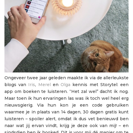
Ongeveer twee jaar geleden maakte ik via de allerleukste
blogs van
Iris
,
Merel
en
Olga
kennis met Storytel: een
app om boeken te luisteren. “Het zal wel” dacht ik nog.
Maar toen ik hun ervaringen las was ik toch wel heel erg
nieuwsgierig. Via hun kon je een code gebruiken
waarmee je in plaats van 14 dagen, 30 dagen gratis kunt
luisteren – spoiler alert, omdat ik dus vet benieuwd ben
naar wat jij ervan vindt, krijg je deze ook van mij! – en
sindsdien ben ik hooked. Dit is voor mij dé manier om te