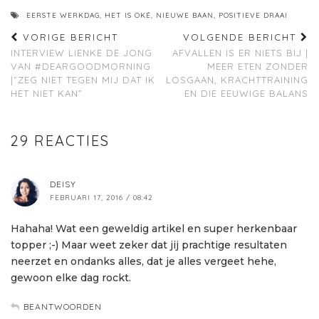
EERSTE WERKDAG
,
HET IS OKÉ
,
NIEUWE BAAN
,
POSITIEVE DRAAI
VORIGE BERICHT
VOLGENDE BERICHT
INTERVIEW LIENKE DE JONG
AFVALLEN IS ER NIETS BIJ |
VAN #DEARGOODMORNING
MEER ETEN ZONDER
|”ZEG NIET TEGEN MIJ DAT IK
LOSGAAN, KRACHTTRAINING
HET NIET KAN”
EN DIE EEUWIGE BALANS
29 REACTIES
DEISY
FEBRUARI 17, 2016 / 08:42
Hahaha! Wat een geweldig artikel en super herkenbaar
topper ;-) Maar weet zeker dat jij prachtige resultaten
neerzet en ondanks alles, dat je alles vergeet hehe,
gewoon elke dag rockt.
BEANTWOORDEN