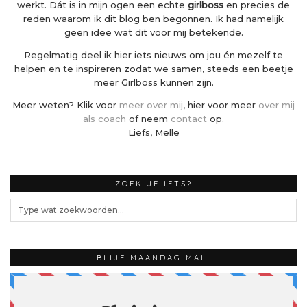
werkt. Dát is in mijn ogen een echte
girlboss
en precies de
reden waarom ik dit blog ben begonnen. Ik had namelijk
geen idee wat dit voor mij betekende.
Regelmatig deel ik hier iets nieuws om jou én mezelf te
helpen en te inspireren zodat we samen, steeds een beetje
meer Girlboss kunnen zijn.
Meer weten? Klik voor
meer over mij
, hier voor meer
over mij
als coach
of neem
contact
op.
Liefs, Melle
ZOEK JE IETS?
BLIJE MAANDAG MAIL