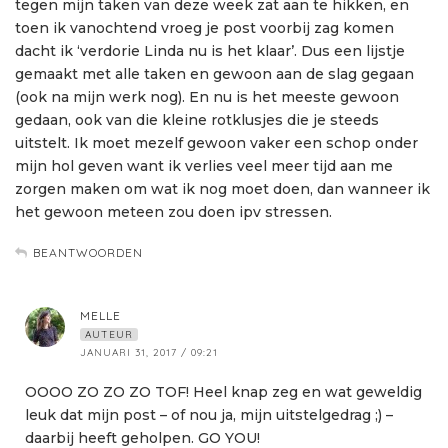
tegen mijn taken van deze week zat aan te hikken, en
toen ik vanochtend vroeg je post voorbij zag komen
dacht ik ‘verdorie Linda nu is het klaar’. Dus een lijstje
gemaakt met alle taken en gewoon aan de slag gegaan
(ook na mijn werk nog). En nu is het meeste gewoon
gedaan, ook van die kleine rotklusjes die je steeds
uitstelt. Ik moet mezelf gewoon vaker een schop onder
mijn hol geven want ik verlies veel meer tijd aan me
zorgen maken om wat ik nog moet doen, dan wanneer ik
het gewoon meteen zou doen ipv stressen.
BEANTWOORDEN
MELLE
AUTEUR
JANUARI 31, 2017 / 09:21
OOOO ZO ZO ZO TOF! Heel knap zeg en wat geweldig
leuk dat mijn post – of nou ja, mijn uitstelgedrag ;) –
daarbij heeft geholpen. GO YOU!