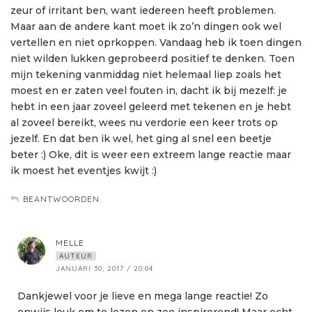
zeur of irritant ben, want iedereen heeft problemen.
Maar aan de andere kant moet ik zo’n dingen ook wel
vertellen en niet oprkoppen. Vandaag heb ik toen dingen
niet wilden lukken geprobeerd positief te denken. Toen
mijn tekening vanmiddag niet helemaal liep zoals het
moest en er zaten veel fouten in, dacht ik bij mezelf: je
hebt in een jaar zoveel geleerd met tekenen en je hebt
al zoveel bereikt, wees nu verdorie een keer trots op
jezelf. En dat ben ik wel, het ging al snel een beetje
beter :) Oke, dit is weer een extreem lange reactie maar
ik moest het eventjes kwijt :)
BEANTWOORDEN
MELLE
AUTEUR
JANUARI 30, 2017 / 20:04
Dankjewel voor je lieve en mega lange reactie! Zo
onwijs leuk om te lezen en zoo inspirerend! Maar echt.