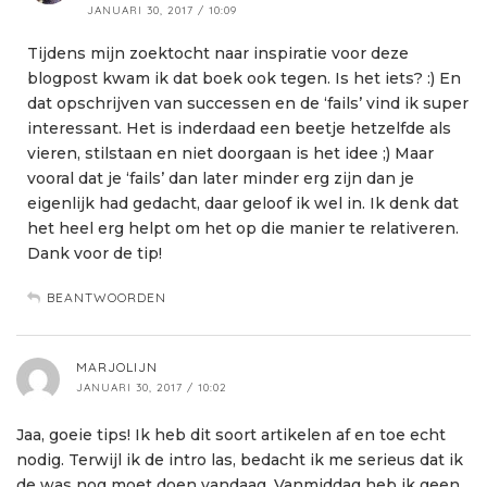
JANUARI 30, 2017 / 10:09
Tijdens mijn zoektocht naar inspiratie voor deze
blogpost kwam ik dat boek ook tegen. Is het iets? :) En
dat opschrijven van successen en de ‘fails’ vind ik super
interessant. Het is inderdaad een beetje hetzelfde als
vieren, stilstaan en niet doorgaan is het idee ;) Maar
vooral dat je ‘fails’ dan later minder erg zijn dan je
eigenlijk had gedacht, daar geloof ik wel in. Ik denk dat
het heel erg helpt om het op die manier te relativeren.
Dank voor de tip!
BEANTWOORDEN
MARJOLIJN
JANUARI 30, 2017 / 10:02
Jaa, goeie tips! Ik heb dit soort artikelen af en toe echt
nodig. Terwijl ik de intro las, bedacht ik me serieus dat ik
de was nog moet doen vandaag. Vanmiddag heb ik geen