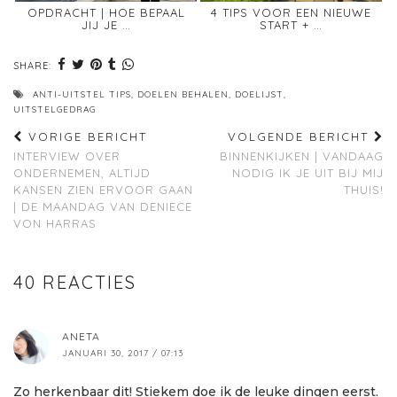
OPDRACHT | HOE BEPAAL
4 TIPS VOOR EEN NIEUWE
JIJ JE …
START + …
SHARE:
ANTI-UITSTEL TIPS
,
DOELEN BEHALEN
,
DOELIJST
,
UITSTELGEDRAG
VORIGE BERICHT
VOLGENDE BERICHT
INTERVIEW OVER
BINNENKIJKEN | VANDAAG
ONDERNEMEN, ALTIJD
NODIG IK JE UIT BIJ MIJ
KANSEN ZIEN ERVOOR GAAN
THUIS!
| DE MAANDAG VAN DENIECE
VON HARRAS
40 REACTIES
ANETA
JANUARI 30, 2017 / 07:13
Zo herkenbaar dit! Stiekem doe ik de leuke dingen eerst.