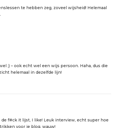
enslessen te hebben zeg, zoveel wijsheid! Helemaal
.
 wel ;) – ook echt wel een wijs persoon. Haha, dus die
icht helemaal in dezelfde lijn!
e f#ck it lijst, I like! Leuk interview, echt super hoe
rikken voor je blog, wauw!