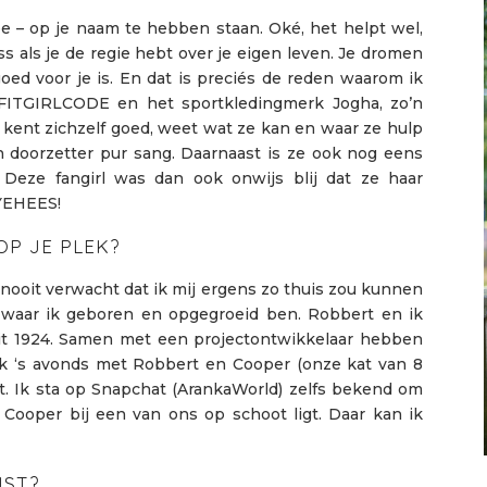
wee – op je naam te hebben staan. Oké, het helpt wel,
s als je de regie hebt over je eigen leven. Je dromen
oed voor je is. En dat is preciés de reden waarom ik
#FITGIRLCODE en het sportkledingmerk Jogha, zo’n
 kent zichzelf goed, weet wat ze kan en waar ze hulp
en doorzetter pur sang. Daarnaast is ze ook nog eens
. Deze fangirl was dan ook onwijs blij dat ze haar
 YEHEES!
OP JE PLEK?
 nooit verwacht dat ik mij ergens zo thuis zou kunnen
, waar ik geboren en opgegroeid ben. Robbert en ik
t 1924. Samen met een projectontwikkelaar hebben
ik ‘s avonds met Robbert en Cooper (onze kat van 8
st. Ik sta op Snapchat (ArankaWorld) zelfs bekend om
 Cooper bij een van ons op schoot ligt. Daar kan ik
JST?