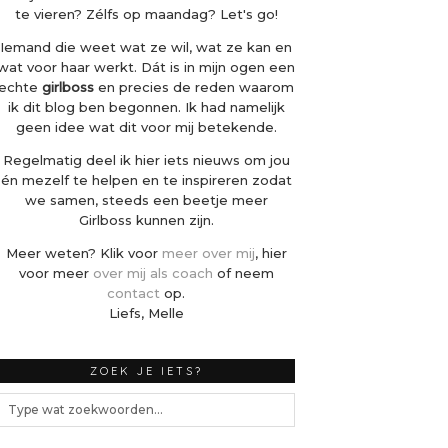
te vieren? Zélfs op maandag? Let's go!
Iemand die weet wat ze wil, wat ze kan en
wat voor haar werkt. Dát is in mijn ogen een
echte
girlboss
en precies de reden waarom
ik dit blog ben begonnen. Ik had namelijk
geen idee wat dit voor mij betekende.
Regelmatig deel ik hier iets nieuws om jou
én mezelf te helpen en te inspireren zodat
we samen, steeds een beetje meer
Girlboss kunnen zijn.
Meer weten? Klik voor
meer over mij
, hier
voor meer
over mij als coach
of neem
contact
op.
Liefs, Melle
ZOEK JE IETS?