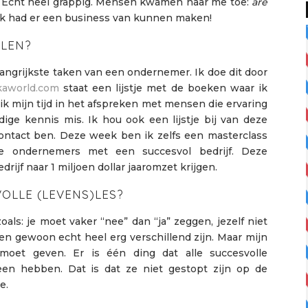
b. Echt heel grappig. Mensen kwamen naar me toe:
are
Ik had er een business van kunnen maken!
ELEN?
langrijkste taken van een ondernemer. Ik doe dit door
kaworld.com
staat een lijstje met de boeken waar ik
ik mijn tijd in het afspreken met mensen die ervaring
ge kennis mis. Ik hou ook een lijstje bij van deze
ontact ben. Deze week ben ik zelfs een masterclass
jke ondernemers met een succesvol bedrijf. Deze
rijf naar 1 miljoen dollar jaaromzet krijgen.
OLLE (LEVENS)LES?
als: je moet vaker “nee” dan “ja” zeggen, jezelf niet
 gewoon echt heel erg verschillend zijn. Maar mijn
 moet geven. Er is één ding dat alle succesvolle
en hebben. Dat is dat ze niet gestopt zijn op de
e.