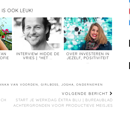
T IS OOK LEUK!
VAN
INTERVIEW HIDDE DE
OVER INVESTEREN IN
OFIE
VRIES | “HET …
JEZELF, POSITIVITEIT
…
ANKA VAN VOORDEN
,
GIRLBOSS
,
JOGHA
,
ONDERNEMEN
VOLGENDE BERICHT
NCH
START JE WERKDAG ÉXTRA BLIJ | BUREAUBLAD
ACHTERGRONDEN VOOR PRODUCTIEVE MEISJES