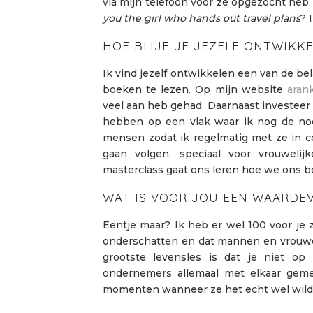
via mijn telefoon voor ze opgezocht he
you the girl who hands out travel plans
? 
HOE BLIJF JE JEZELF ONTWIKK
Ik vind jezelf ontwikkelen een van de be
boeken te lezen. Op mijn website
aran
veel aan heb gehad. Daarnaast investeer 
hebben op een vlak waar ik nog de nodi
mensen zodat ik regelmatig met ze in c
gaan volgen, speciaal voor vrouweli
masterclass gaat ons leren hoe we ons bed
WAT IS VOOR JOU EEN WAARDEV
Eentje maar? Ik heb er wel 100 voor je zo
onderschatten en dat mannen en vrouwen
grootste levensles is dat je niet op
ondernemers allemaal met elkaar geme
momenten wanneer ze het echt wel wild