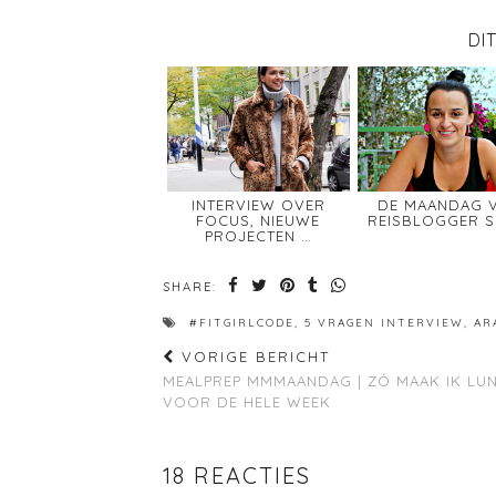
DI
INTERVIEW OVER
DE MAANDAG 
FOCUS, NIEUWE
REISBLOGGER S
PROJECTEN …
SHARE:
#FITGIRLCODE
,
5 VRAGEN INTERVIEW
,
AR
VORIGE BERICHT
MEALPREP MMMAANDAG | ZÓ MAAK IK LU
VOOR DE HELE WEEK
18 REACTIES