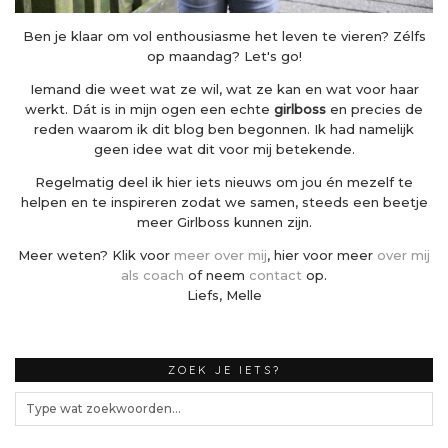
Ben je klaar om vol enthousiasme het leven te vieren? Zélfs
op maandag? Let's go!
Iemand die weet wat ze wil, wat ze kan en wat voor haar
werkt. Dát is in mijn ogen een echte
girlboss
en precies de
reden waarom ik dit blog ben begonnen. Ik had namelijk
geen idee wat dit voor mij betekende.
Regelmatig deel ik hier iets nieuws om jou én mezelf te
helpen en te inspireren zodat we samen, steeds een beetje
meer Girlboss kunnen zijn.
Meer weten? Klik voor
meer over mij
, hier voor meer
over mij
als coach
of neem
contact
op.
Liefs, Melle
ZOEK JE IETS?