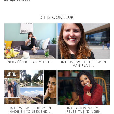
DIT IS OOK LEUK!
NOG ÉÉN KEER OM HET …
INTERVIEW | HET HEBBEN
VAN PLAN …
INTERVIEW LOUCKY EN
INTERVIEW NAOMI
NADINE | “ONBEKEND …
FELESITA | “DINGEN