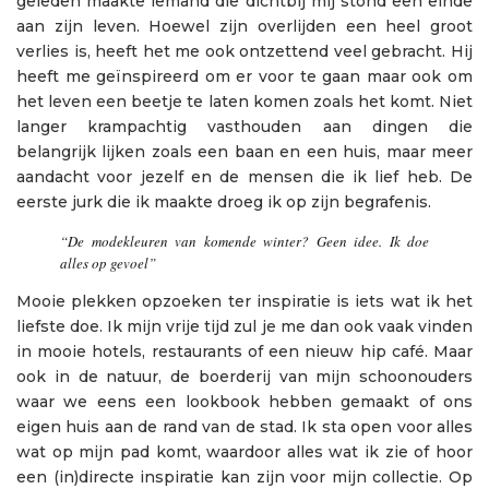
geleden maakte iemand die dichtbij mij stond een einde
aan zijn leven. Hoewel zijn overlijden een heel groot
verlies is, heeft het me ook ontzettend veel gebracht. Hij
heeft me geïnspireerd om er voor te gaan maar ook om
het leven een beetje te laten komen zoals het komt. Niet
langer krampachtig vasthouden aan dingen die
belangrijk lijken zoals een baan en een huis, maar meer
aandacht voor jezelf en de mensen die ik lief heb. De
eerste jurk die ik maakte droeg ik op zijn begrafenis.
“De modekleuren van komende winter? Geen idee. Ik doe
alles op gevoel”
Mooie plekken opzoeken ter inspiratie is iets wat ik het
liefste doe. Ik mijn vrije tijd zul je me dan ook vaak vinden
in mooie hotels, restaurants of een nieuw hip café. Maar
ook in de natuur, de boerderij van mijn schoonouders
waar we eens een lookbook hebben gemaakt of ons
eigen huis aan de rand van de stad. Ik sta open voor alles
wat op mijn pad komt, waardoor alles wat ik zie of hoor
een (in)directe inspiratie kan zijn voor mijn collectie. Op