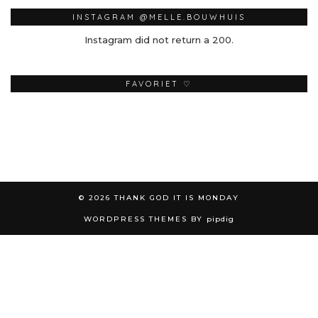
INSTAGRAM @MELLE.BOUWHUIS
Instagram did not return a 200.
FAVORIET ♡
© 2026
THANK GOD IT IS MONDAY
WORDPRESS THEMES BY
pipdig