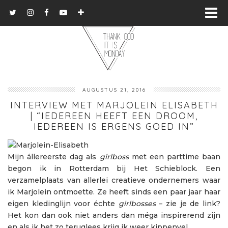
AUGUSTUS 21, 2016
INTERVIEW MET MARJOLEIN ELISABETH
| “IEDEREEN HEEFT EEN DROOM,
IEDEREEN IS ERGENS GOED IN”
Mijn állereerste dag als
girlboss
met een parttime baan
begon ik in Rotterdam bij Het Schieblock. Een
verzamelplaats van allerlei creatieve ondernemers waar
ik Marjolein ontmoette. Ze heeft sinds een paar jaar haar
eigen kledinglijn voor échte
girlbosses
– zie je de link?
Het kon dan ook niet anders dan méga inspirerend zijn
en als ik het zo teruglees krijg ik weer kippenvel.