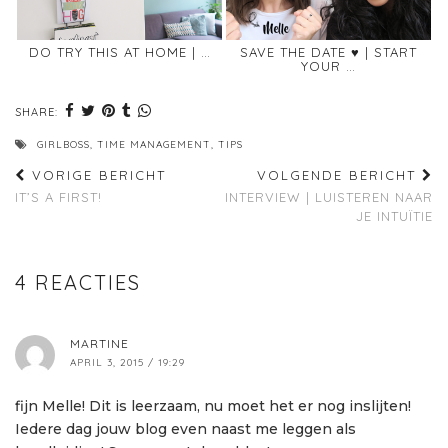
DO TRY THIS AT HOME | …
SAVE THE DATE ♥ | START
YOUR …
SHARE:
GIRLBOSS
,
TIME MANAGEMENT
,
TIPS
VORIGE BERICHT
VOLGENDE BERICHT
IT’S A FIRST!
INTERVIEW | LUISTEREN NAAR
JE INTUÏTIE
4 REACTIES
MARTINE
APRIL 3, 2015 / 19:29
fijn Melle! Dit is leerzaam, nu moet het er nog inslijten!
Iedere dag jouw blog even naast me leggen als