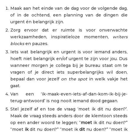
Maak aan het einde van de dag voor de volgende dag,
of in de ochtend, een planning van de dingen die
urgent én belangrijk zijn.
Zorg ervoor dat er ruimte is voor onverwachte
werkzaamheden, inspiratieloze momenten,
writers
blocks
en pauzes.
Iets wat belangrijk en urgent is voor iemand anders,
hoeft niet belangrijk en/of urgent te zijn voor jou. Dus
wanneer morgen je collega bij je bureau staat om te
vragen of je direct iets superbelangrijks wil doen,
bepaal dan voor jezelf
on the spot
in welk vakje het
gaat.
Van een ‘ik-maak-even-iets-af-dan-kom-ik-bij-je-
terug-antwoord’ is nog nooit iemand dood gegaan.
Stel jezelf af en toe de vraag ‘moet ik dit nu doen?’.
Maak de vraag steeds anders door de klemtoon steeds
op een ander woord te leggen; “
moet
ik dit nu doen?”
“moet
ik
dit nu doen?” “moet ik
dit
nu doen?” “moet ik