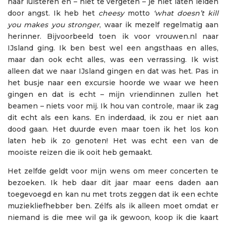
naar luisteren én – niet te vergeten – je niet laten leiden
door angst. Ik heb het
cheesy
motto
‘what doesn’t kill
you makes you stronger
, waar ik mezelf regelmatig aan
herinner. Bijvoorbeeld toen ik voor vrouwen.nl naar
IJsland ging. Ik ben best wel een angsthaas en alles,
maar dan ook echt alles, was een verrassing. Ik wist
alleen dat we naar IJsland gingen en dat was het. Pas in
het busje naar een excursie hoorde we waar we heen
gingen en dat is echt – mijn vriendinnen zullen het
beamen – niets voor mij. Ik hou van controle, maar ik zag
dit echt als een kans. En inderdaad, ik zou er niet aan
dood gaan. Het duurde even maar toen ik het los kon
laten heb ik zo genoten! Het was echt een van de
mooiste reizen die ik ooit heb gemaakt.
Het zelfde geldt voor mijn wens om meer concerten te
bezoeken. Ik heb daar dit jaar maar eens daden aan
toegevoegd en kan nu met trots zeggen dat ik een echte
muziekliefhebber ben. Zélfs als ik alleen moet omdat er
niemand is die mee wil ga ik gewoon, koop ik die kaart