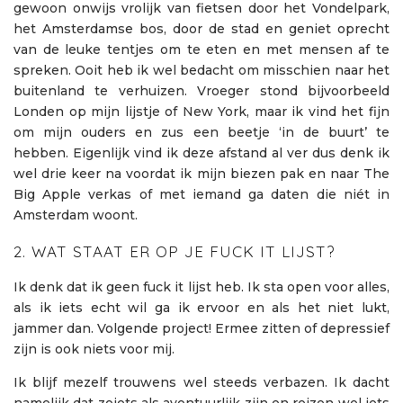
gewoon onwijs vrolijk van fietsen door het Vondelpark,
het Amsterdamse bos, door de stad en geniet oprecht
van de leuke tentjes om te eten en met mensen af te
spreken. Ooit heb ik wel bedacht om misschien naar het
buitenland te verhuizen. Vroeger stond bijvoorbeeld
Londen op mijn lijstje of New York, maar ik vind het fijn
om mijn ouders en zus een beetje ‘in de buurt’ te
hebben. Eigenlijk vind ik deze afstand al ver dus denk ik
wel drie keer na voordat ik mijn biezen pak en naar The
Big Apple verkas of met iemand ga daten die niét in
Amsterdam woont.
2. WAT STAAT ER OP JE FUCK IT LIJST?
Ik denk dat ik geen fuck it lijst heb. Ik sta open voor alles,
als ik iets echt wil ga ik ervoor en als het niet lukt,
jammer dan. Volgende project! Ermee zitten of depressief
zijn is ook niets voor mij.
Ik blijf mezelf trouwens wel steeds verbazen. Ik dacht
namelijk dat zoiets als avontuurlijk zijn en reizen wel iets