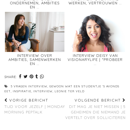
ONDERNEMEN, AMBITIES
WERKEN, VERTROUWEN …
EN …
INTERVIEW OVER
INTERVIEW DEISY VAN
AMBITIES, SAMENWERKEN
VISIONARYLIFE | “PROBEER
EN …
…
SHARE:
5 VRAGEN INTERVIEW
,
GEWOON WAT EEN STUDENTJE 'S AVONDS
EET
,
INSPIRATIE
,
INTERVIEW
,
LEONIE TER VELD
VORIGE BERICHT
VOLGENDE BERICHT
TIJD VOOR JEZELF | MONDAY
DIT MAG JE NIET MISSEN | 5
MORNING PEPTALK
GEHEIMEN DIE NIEMAND JE
VERTELT OVER SOLLICITEREN