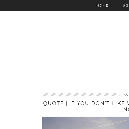
HOME
#G
AU
QUOTE | IF YOU DON’T LIKE
N