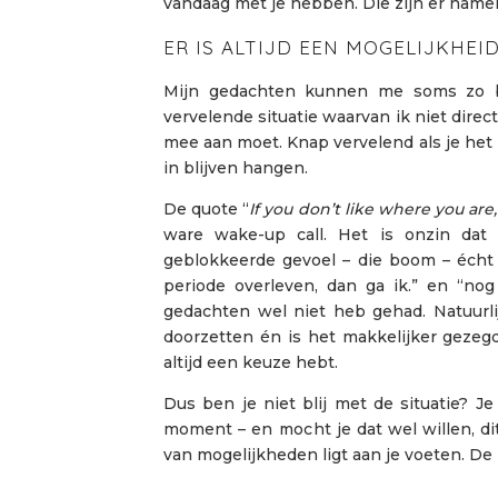
vandaag met je hebben. Die zijn er namelij
ER IS ALTIJD EEN MOGELIJKHEI
Mijn gedachten kunnen me soms zo be
vervelende situatie waarvan ik niet direc
mee aan moet. Knap vervelend als je het 
in blijven hangen.
De quote “
If you don’t like where you are,
ware wake-up call. Het is onzin dat i
geblokkeerde gevoel – die boom – écht 
periode overleven, dan ga ik.” en “nog 
gedachten wel niet heb gehad. Natuurlij
doorzetten én is het makkelijker gezegd 
altijd een keuze hebt.
Dus ben je niet blij met de situatie? Je 
moment – en mocht je dat wel willen, di
van mogelijkheden ligt aan je voeten. De 