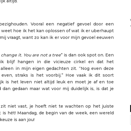
k altijd.
D
zighouden. Vooral een negatief gevoel door een
t weet hoe ik het kan oplossen of wat ik er uberhaupt
mij vraagt, want zo kan ik er voor mijn gevoel eeuwen
 change it. You are not a tree
” is dan ook spot on. Een
k blijf hangen in die vicieuze cirkel en dat het
alleen in mijn eigen gedachten zit. “Nog even deze
even, straks is het voorbij.” Hoe vaak ik dit soort
k is het leven niet altijd leuk en moet je af en toe
dan gedaan maar wat voor mij duidelijk is, is dat je
zit niet vast, je hoeft niet te wachten op het juiste
t is hét! Maandag, de begin van de week, een wereld
keuze is aan jou!