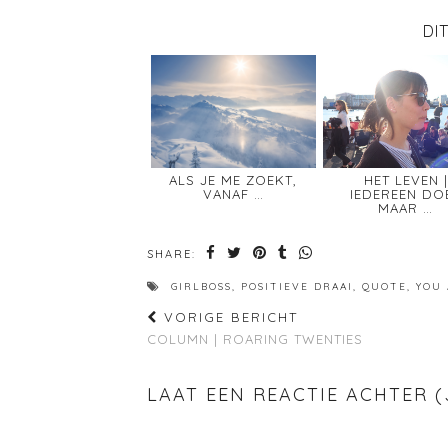
DI
ALS JE ME ZOEKT,
HET LEVEN |
VANAF …
IEDEREEN DO
MAAR …
SHARE:
GIRLBOSS
,
POSITIEVE DRAAI
,
QUOTE
,
YOU 
VORIGE BERICHT
COLUMN | ROARING TWENTIES
LAAT EEN REACTIE ACHTER (