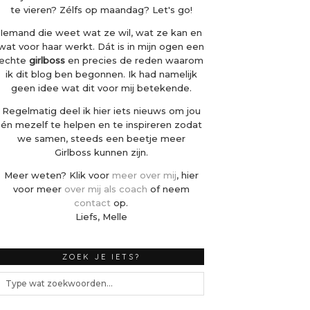
te vieren? Zélfs op maandag? Let's go!
Iemand die weet wat ze wil, wat ze kan en
wat voor haar werkt. Dát is in mijn ogen een
echte
girlboss
en precies de reden waarom
ik dit blog ben begonnen. Ik had namelijk
geen idee wat dit voor mij betekende.
Regelmatig deel ik hier iets nieuws om jou
én mezelf te helpen en te inspireren zodat
we samen, steeds een beetje meer
Girlboss kunnen zijn.
Meer weten? Klik voor
meer over mij
, hier
voor meer
over mij als coach
of neem
contact
op.
Liefs, Melle
ZOEK JE IETS?