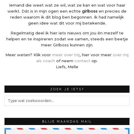
Iemand die weet wat ze wil, wat ze kan en wat voor haar
werkt. Dát is in mijn ogen een echte
girlboss
en precies de
reden waarom ik dit blog ben begonnen. Ik had namelijk
geen idee wat dit voor mij betekende.
Regelmatig deel ik hier iets nieuws om jou én mezelf te
helpen en te inspireren zodat we samen, steeds een beetje
meer Girlboss kunnen zijn.
Meer weten? Klik voor
meer over mij
, hier voor meer
over mij
als coach
of neem
contact
op.
Liefs, Melle
ZOEK JE IETS?
BLIJE MAANDAG MAIL