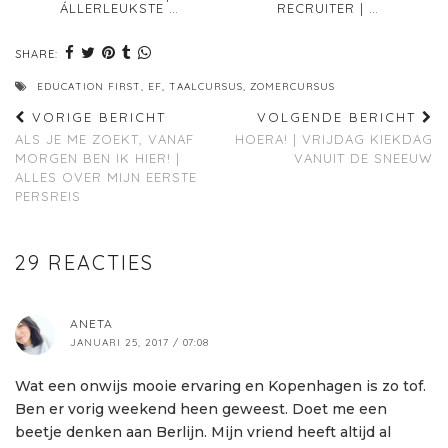
ÁLLERLEUKSTE …
RECRUITER | …
SHARE:
EDUCATION FIRST
,
EF
,
TAALCURSUS
,
ZOMERCURSUS
VORIGE BERICHT
VOLGENDE BERICHT
ALS JE ME ZOEKT, VANAF
HOERA! | VRIJDAG KIEKDAG
MORGEN BEN IK HIER! |
VANUIT DE SNEEUW
ALLES OVER MIJN EERSTE
PERSREIS
29 REACTIES
ANETA
JANUARI 25, 2017 / 07:08
Wat een onwijs mooie ervaring en Kopenhagen is zo tof.
Ben er vorig weekend heen geweest. Doet me een
beetje denken aan Berlijn. Mijn vriend heeft altijd al