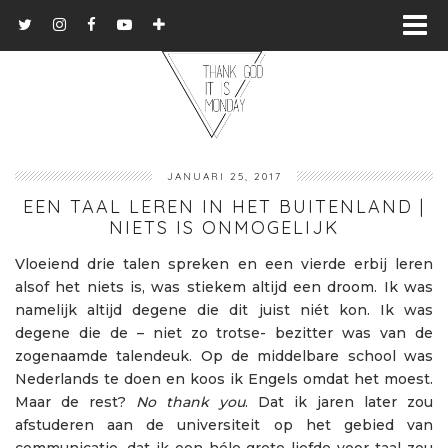
JANUARI 25, 2017
EEN TAAL LEREN IN HET BUITENLAND |
NIETS IS ONMOGELIJK
Vloeiend drie talen spreken en een vierde erbij leren
alsof het niets is, was stiekem altijd een droom. Ik was
namelijk altijd degene die dit juist niét kon. Ik was
degene die de – niet zo trotse- bezitter was van de
zogenaamde talendeuk. Op de middelbare school was
Nederlands te doen en koos ik Engels omdat het moest.
Maar de rest?
No thank you
. Dat ik jaren later zou
afstuderen aan de universiteit op het gebied van
communicatie, dat ik een héle grote liefde voor taal zou