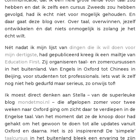
hebben en dat ik zelfs een cursus Zweeds zou hebben
gevolgd, had ik echt niet voor mogelijk gehouden. En
daar gaat deze blog over. Over taal, overwinnen, jezelf
ontwikkelen én dat niets onmogelijk is zolang je het
écht wilt.
Nét nadat ik mijn lijst van
dingen die ik wil doen voor
mijn dertigste
, had gepubliceerd kreeg ik een mailtje van
Education First
. Zij organiseren taal- en zomercursussen
in het buitenland. Van Engels in Oxford tot Chinees in
Beijing, voor studenten tot professionals. Iets wat ik zelf
nog niet heb gedurfd maar serieus, zo onwijs tof!
Ik moest direct denken aan Stella – van de superleuke
blog
mondetmoi.nl
– die afgelopen zomer voor twee
weken naar Oxford ging om zicht daar te verdiepen in de
Engelse taal. Van het moment dat ze de knoop door had
gehakt om het gewoon te doen tot alle updates vanuit
Oxford en daarna. Het is zó inspirerend! De ‘simpele’
taalcursus
in het buitenland bleek een ervaring te zijn