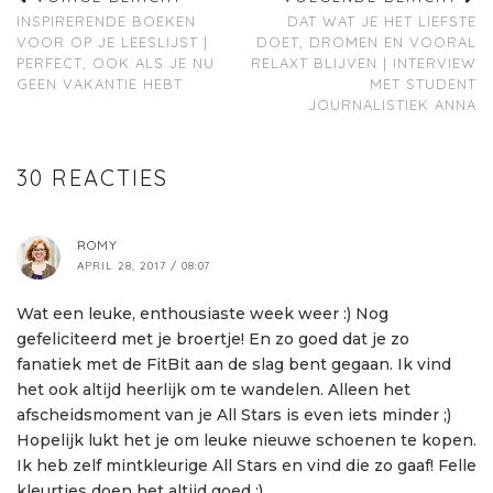
INSPIRERENDE BOEKEN
DAT WAT JE HET LIEFSTE
VOOR OP JE LEESLIJST |
DOET, DROMEN EN VOORAL
PERFECT, OOK ALS JE NU
RELAXT BLIJVEN | INTERVIEW
GEEN VAKANTIE HEBT
MET STUDENT
JOURNALISTIEK ANNA
30 REACTIES
ROMY
APRIL 28, 2017 / 08:07
Wat een leuke, enthousiaste week weer :) Nog
gefeliciteerd met je broertje! En zo goed dat je zo
fanatiek met de FitBit aan de slag bent gegaan. Ik vind
het ook altijd heerlijk om te wandelen. Alleen het
afscheidsmoment van je All Stars is even iets minder ;)
Hopelijk lukt het je om leuke nieuwe schoenen te kopen.
Ik heb zelf mintkleurige All Stars en vind die zo gaaf! Felle
kleurtjes doen het altijd goed :)