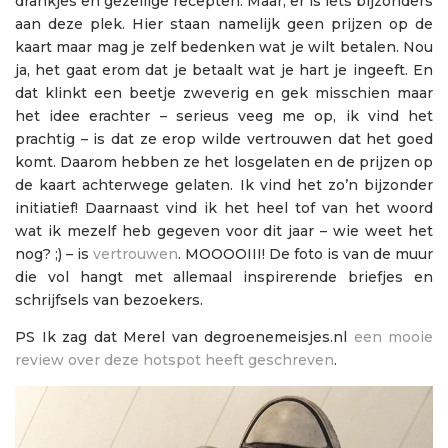
drankjes en gezellige recepten. Maar, er is iets bijzonders
aan deze plek. Hier staan namelijk geen prijzen op de
kaart maar mag je zelf bedenken wat je wilt betalen. Nou
ja, het gaat erom dat je betaalt wat je hart je ingeeft. En
dat klinkt een beetje zweverig en gek misschien maar
het idee erachter – serieus veeg me op, ik vind het
prachtig – is dat ze erop wilde vertrouwen dat het goed
komt. Daarom hebben ze het losgelaten en de prijzen op
de kaart achterwege gelaten. Ik vind het zo’n bijzonder
initiatief! Daarnaast vind ik het heel tof van het woord
wat ik mezelf heb gegeven voor dit jaar – wie weet het
nog? ;) – is
vertrouwen
. MOOOOIII! De foto is van de muur
die vol hangt met allemaal inspirerende briefjes en
schrijfsels van bezoekers.
PS Ik zag dat Merel van degroenemeisjes.nl
een mooie
review over deze hotspot heeft geschreven
.