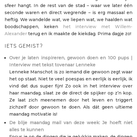
sfeer hangt. In de rest van de stad – waar we later één
seconde waren en direct wegrende – is erg massaal en
heftig. We wandelde wat, we liepen wat, we haalden wat
boodschappen, keken
het interview met Willem-
Alexander
terug en ik maakte de kiekdag. Prima dagje zo!
IETS GEMIST?
Over je laten inspireren, gewoon doen en 100 pups |
Interview met tekst tovenaar Lenneke
Lenneke Manschot is zo iemand die gewoon zegt waar
het op staat. Niet te veel poespas en eerlijk is eerlijk, ik
vind dat dus super fijn! Zo ook in het interview over
haar maandag, slaat ze de direct de spijker op z’n kop.
Ze laat zich meenemen door het leven en triggert
zichzelf door gewoon te doen. Als dát geen ultieme
maandag motivatie is!
De blije maandag mail van deze week: Je hoeft niet
alles te kunnen
Focus je op de dingen die je gelukkig maken, de dingen